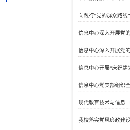
向践行“党的群众路线
信息中心深入开展党
信息中心深入开展党
信息中心开展“庆祝建
信息中心党支部组织
现代教育技术与信息
我校落实党风廉政建