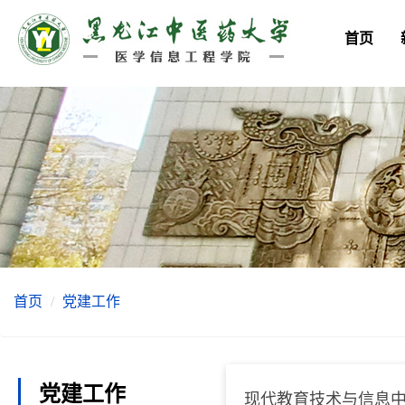
首页
首页
党建工作
党建工作
现代教育技术与信息中