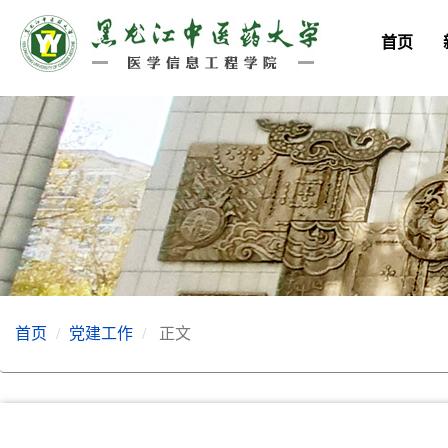
首页
首页
党建工作
正文