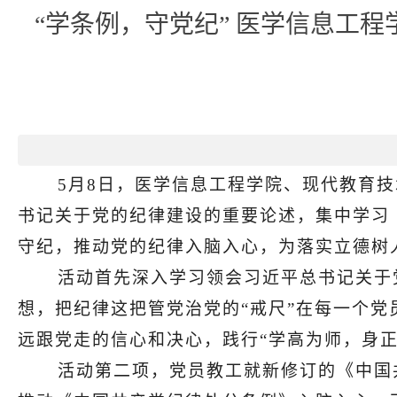
“学条例，守党纪” 医学信息工
5月8日，医学信息工程学院、现代教育
书记关于党的纪律建设的重要论述，集中学习
守纪，推动党的纪律入脑入心，为落实立德树
活动首先深入学习领会习近平总书记关于
想，把纪律这把管党治党的
“戒尺”在每一个
远跟党走的信心和决心，践行“学高为师，身正
活动第二项，党员教工就新修订的《中国